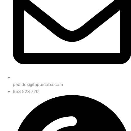
pedidos@fapurcoba.com
953 523 720