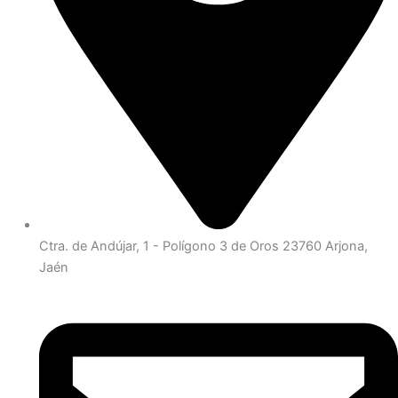
Ctra. de Andújar, 1 - Polígono 3 de Oros 23760 Arjona,
Jaén