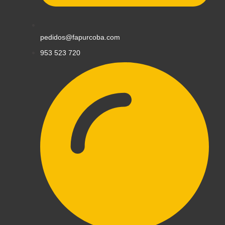
pedidos@fapurcoba.com
953 523 720