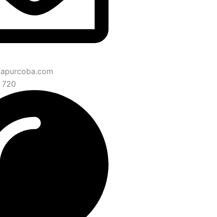
fapurcoba.com
 720