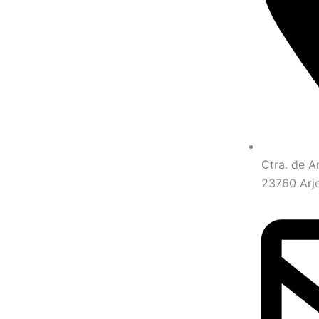
Ctra. de A
23760 Arj