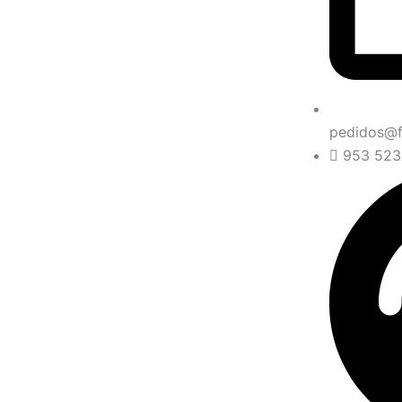
pedidos@
953 523