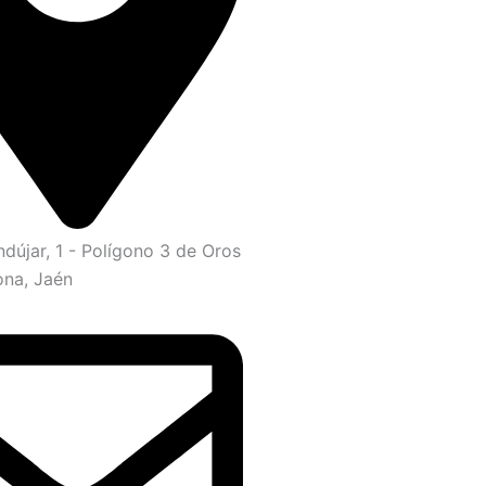
ndújar, 1 - Polígono 3 de Oros
ona, Jaén