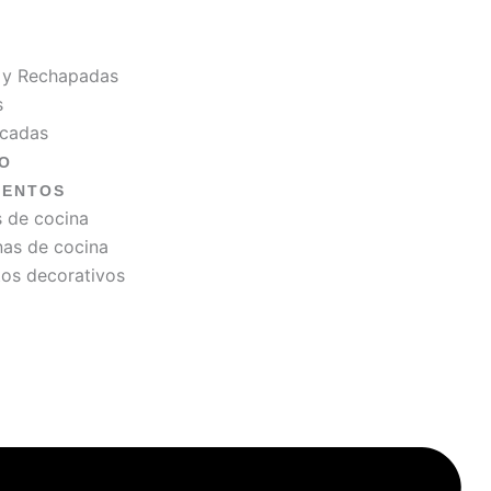
 y Rechapadas
s
icadas
O
MENTOS
s de cocina
as de cocina
os decorativos