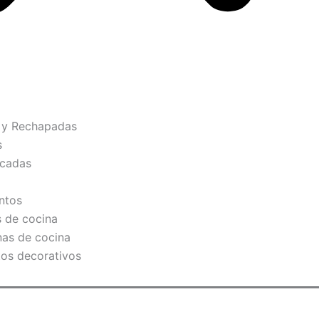
 y Rechapadas
s
icadas
ntos
s de cocina
as de cocina
os decorativos